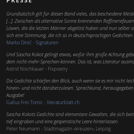
PRESSE
Grundsätzlich gilt für diesen Band vieles, das bescheidene Meis
[...]. Zwischen als alternative Sonne brennenden Raffineriefeu
Löwen, die die letzten Männer abgelöst haben und nun selber a
sich eine Stimmung, die ich so in deutschsprachigen Gedichten 
Marko Dinić - Signaturen
Und Sascha Kokot gelingt etwas, wofür ihm große Achtung geb
dem nicht-mehr-Sprechen-können. Das ist, was Literatur ausm
Astrid Nischkauer - Fixpoetry
Die Gedichte schärfen den Blick, auch wenn sie es mir nicht le
hinein- und nicht darüberzulesen. Sprachkunst, herausgegeben
Ausgabe!
Gallus Frei-Tomic - literaturblatt.ch
Sascha Kokots Gedichte sind elementare Gewalten, die sich bei
tief eingraben und eine gespenstische Leere hinterlassen.
Peter Neumann - Stadtmagazin »kreuzer«, Leipzig